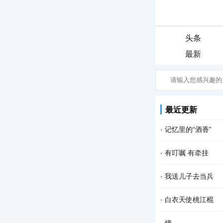
头条
最新
最近更新
·
记忆里的“酒香”
课堂上，我正在给孩
·
有叮嘱 有牵挂
们七嘴八舌地分享着
走在 人生 的路上
·
我送儿子去当兵
种精神升华。牵挂无
青春时光的我，对军
·
白衣天使桃江棍
了。有一天，他对我
一个春意盎然的日子