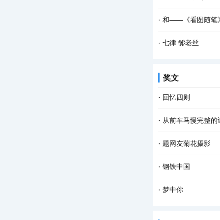
雨已在我的脸上添上
千年的钟声在千年的
·
和――《看图随笔
缈起来 袅袅烟灰，便
高桥流水船无影 柳丝
·
七律 鬓老丝
《平水韵》 且共凭
奖文
好携持。 窗阑倚度秋
·
回忆四则
回忆四则之一 ——
·
从前车马慢完整的
下游的冲积、洪积平
《从前慢》是木心先
·
题网友菊花摄影
慢》 作者：木心 记
诸花纷落君方来， 为
·
钢铁中国
生于土地 归于土地
·
梦中你
起 铁花在高炉下翻腾
在梦中 我乘风驾云