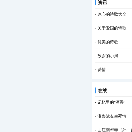
资讯
的田野自由自在地呼
·
冰心的诗歌大全
1、假如我是个作家
·
关于爱国的诗歌
说； 流水般过去了，
1、《一句话》 闻
·
优美的诗歌
默？ 说不定是突然着
优美的诗歌：三月雪
·
故乡的小河
仗 在巨幅的宽银幕上
故乡的小河 有急有缓
·
爱情
都是我心头的牵挂 永
清晨，醒来 你躺在我
在线
相知 守得岁月见真情
·
记忆里的“酒香”
课堂上，我正在给孩
·
湘鲁战友生死情
们七嘴八舌地分享着
我叫周红旗，是湖南
·
曲江南华寺（外一