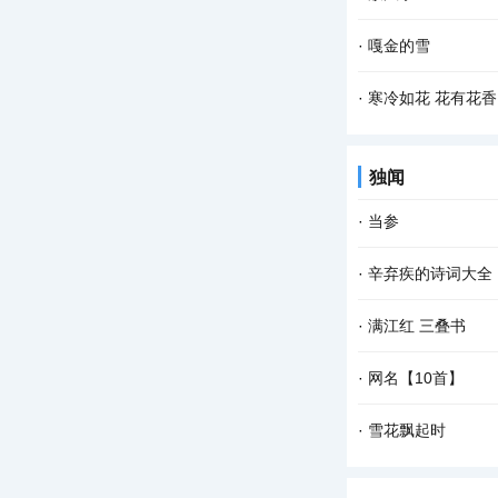
头也不回地疾行，故
阳春三月是放风筝的
·
嘎金的雪
太阳也有些晒，所以
清晨，飘落了一夜的
·
寒冷如花 花有花香
密，只可惜没有目睹
只要一进院子，西厢
独闻
淡定，映衬着古朴的
·
当参
民国时候，滨海小镇
·
辛弃疾的诗词大全
当铺，在老人眼里，
1、江神子·和陈仁
·
满江红 三叠书
千竿。 湘筠帘卷泪
《词林正韵》 雁字
·
网名【10首】
作。 断桥见、当此
网名【10首】 陕西
·
雪花飘起时
小狗叼起一段往事 钻
这个冬日 我独坐在