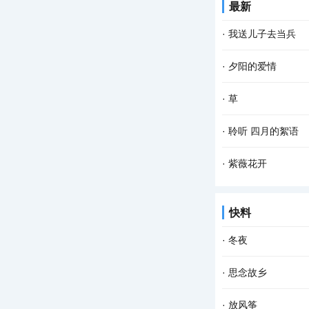
最新
季的火红 你低头时的
·
我送儿子去当兵
青春时光的我，对军
·
夕阳的爱情
了。有一天，他对我
夕阳爱着月亮， 月
·
草
惜夕阳的爱情， 只有
春到最先知， 竟相
·
聆听 四月的絮语
醉。...
美丽的四月 伴着鲜
·
紫薇花开
满大地的青草 在脚下
紫薇花开 盛夏炎炎 
快料
心底思念 化成薄薄的
·
冬夜
偶然，传来的声音 
·
思念故乡
意的谎言 覆盖住 这
回忆，那么细碎，那
·
放风筝