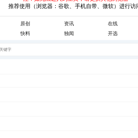
原创
资讯
在线
快料
独闻
开选
子们辅导关于童年趣事的作文，话匣子刚刚打开，便引来教室里一片的叽
发生在自己身上的一件件顽皮事，说得是那样神采飞...
，“有过执著，才能放下执著；有过牵挂，才能了无牵挂”。好个“了无牵挂”
需过多语言表达，装在心里就行，因为心在...
营充满向往。但因种种原因，我没能走进军营，成为一名女兵。 时光如
说，他想当兵。这话让年已不惑的我感慨万千。我想，...
，刚落成的人民医院外科大楼分来一名年轻漂亮的女护士。人事科的同志