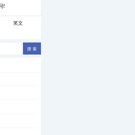
奖文
叽喳喳声…… 孩子
，这其实就是牵挂的一
流，儿子高中毕业
介绍，她来自江西省