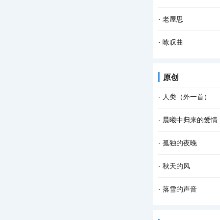
待析。 万籁俱缘生，
我敬岁月一杯酒， 
·
老屋思
再无往事可回首， 且
鹑鸪咕声鸣，回旋空谷
·
咏叹曲
尘间万事转头空， 落
原创
·
人类（外一首）
像稻谷一样， 大地
·
晨曦中归来的爱情
满的， 能被后人收获
晨风在招手 海鸥喃
·
孤独的夜晚
我面前导引 引向思念
这个夜晚我又孤独了
·
秋天的风
我仿佛看见了 依稀中
秋天的风 相对于夏
·
落雪的声音
寥 秋天的风宛如一支
雪花把诗歌写给冬天