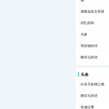
·
熵
铜鼓县一个普通的农
从前我很喜欢星光，
·
湘鲁战友生死情
还可以大大声声地宣
我叫周红旗，是湖南
·
回忆四则
雨已在我的脸上添上
回忆四则之一 ——
·
当参
下游的冲积、洪积平
民国时候，滨海小镇
·
韦应物的诗
当铺，在老人眼里，
1、《西塞山》 势
·
柳宗元的诗
旧游。 海隅人使远，
1、《巽公院五咏·
头条
待析。 万籁俱缘生，
·
白衣天使桃江棍
一个春意盎然的日子
·
柳宗元的诗
铜鼓县一个普通的农
1、《巽公院五咏·
·
笑缅往事